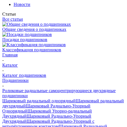
Новости
Статьи
Все статьи
Общие сведения о подшипниках
Посадки подшипников
Классификация подшипников
Главная
-
Каталог
-
Каталог подшипников
Подшипники
-
Роликовые радиальные самоцентрирующиеся двухрядные
подшипники
Шариковый радиальный однорядный
Шариковый радиальный
двухрядный
Шариковый Радиально-Упорный
Однорядный
Шариковый Упорно-радиальный
Двухрядный
Шариковый Радиально-Упорный
Двухрядный
Шариковый Радиально-Упорный с
четырёхточечным контактом
Шариковый Радиальный