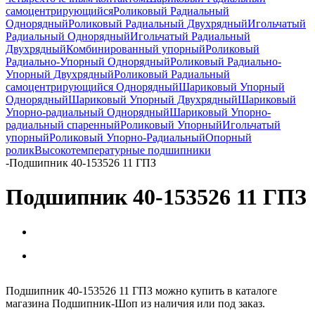
самоцентрирующийся
Роликовый Радиальный
Однорядный
Роликовый Радиальный Двухрядный
Игольчатый
Радиальный Однорядный
Игольчатый Радиальный
Двухрядный
Комбинированный упорный
Роликовый
Радиально-Упорный Однорядный
Роликовый Радиально-
Упорный Двухрядный
Роликовый Радиальный
самоцентрирующийся Однорядный
Шариковый Упорный
Однорядный
Шариковый Упорный Двухрядный
Шариковый
Упорно-радиальный Однорядный
Шариковый Упорно-
радиальный спаренный
Роликовый Упорный
Игольчатый
упорный
Роликовый Упорно-Радиальный
Опорный
ролик
Высокотемпературные подшипники
-
Подшипник 40-153526 11 ГПЗ
Подшипник 40-153526 11 ГПЗ
Подшипник 40-153526 11 ГПЗ можно купить в каталоге
магазина Подшипник-Шоп из наличия или под заказ.