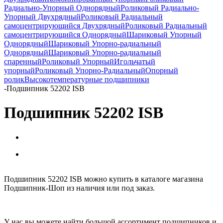
Радиально-Упорный Однорядный
Роликовый Радиально-
Упорный Двухрядный
Роликовый Радиальный
самоцентрирующийся Двухрядный
Роликовый Радиальный
самоцентрирующийся Однорядный
Шариковый Упорный
Однорядный
Шариковый Упорно-радиальный
Однорядный
Шариковый Упорно-радиальный
спаренный
Роликовый Упорный
Игольчатый
упорный
Роликовый Упорно-Радиальный
Опорный
ролик
Высокотемпературные подшипники
-
Подшипник 52202 ISB
Подшипник 52202 ISB
Подшипник 52202 ISB можно купить в каталоге магазина
Подшипник-Шоп из наличия или под заказ.
У нас вы можете найти большой ассортимент подшипников и