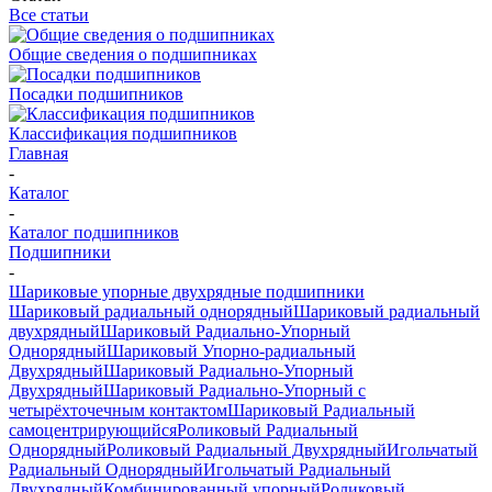
Все статьи
Общие сведения о подшипниках
Посадки подшипников
Классификация подшипников
Главная
-
Каталог
-
Каталог подшипников
Подшипники
-
Шариковые упорные двухрядные подшипники
Шариковый радиальный однорядный
Шариковый радиальный
двухрядный
Шариковый Радиально-Упорный
Однорядный
Шариковый Упорно-радиальный
Двухрядный
Шариковый Радиально-Упорный
Двухрядный
Шариковый Радиально-Упорный с
четырёхточечным контактом
Шариковый Радиальный
самоцентрирующийся
Роликовый Радиальный
Однорядный
Роликовый Радиальный Двухрядный
Игольчатый
Радиальный Однорядный
Игольчатый Радиальный
Двухрядный
Комбинированный упорный
Роликовый