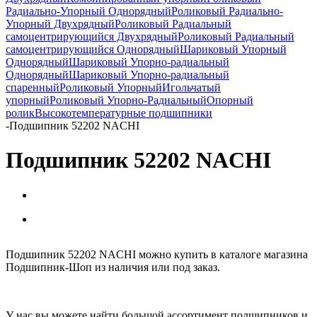
Радиально-Упорный Однорядный
Роликовый Радиально-
Упорный Двухрядный
Роликовый Радиальный
самоцентрирующийся Двухрядный
Роликовый Радиальный
самоцентрирующийся Однорядный
Шариковый Упорный
Однорядный
Шариковый Упорно-радиальный
Однорядный
Шариковый Упорно-радиальный
спаренный
Роликовый Упорный
Игольчатый
упорный
Роликовый Упорно-Радиальный
Опорный
ролик
Высокотемпературные подшипники
-
Подшипник 52202 NACHI
Подшипник 52202 NACHI
Подшипник 52202 NACHI можно купить в каталоге магазина
Подшипник-Шоп из наличия или под заказ.
У нас вы можете найти большой ассортимент подшипников и