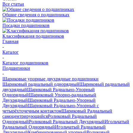
Все статьи
Общие сведения о подшипниках
Посадки подшипников
Классификация подшипников
Главная
-
Каталог
-
Каталог подшипников
Подшипники
-
Шариковые упорные двухрядные подшипники
Шариковый радиальный однорядный
Шариковый радиальный
двухрядный
Шариковый Радиально-Упорный
Однорядный
Шариковый Упорно-радиальный
Двухрядный
Шариковый Радиально-Упорный
Двухрядный
Шариковый Радиально-Упорный с
четырёхточечным контактом
Шариковый Радиальный
самоцентрирующийся
Роликовый Радиальный
Однорядный
Роликовый Радиальный Двухрядный
Игольчатый
Радиальный Однорядный
Игольчатый Радиальный
Двухрядный
Комбинированный упорный
Роликовый