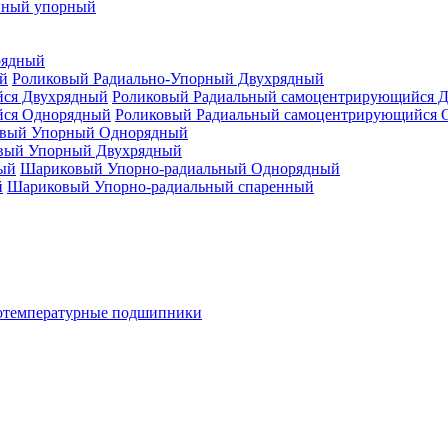
нный упорный
рядный
Роликовый Радиально-Упорный Двухрядный
Роликовый Радиальный самоцентрирующийся 
Роликовый Радиальный самоцентрирующийся 
вый Упорный Однорядный
вый Упорный Двухрядный
Шариковый Упорно-радиальный Однорядный
Шариковый Упорно-радиальный спаренный
отемпературные подшипники