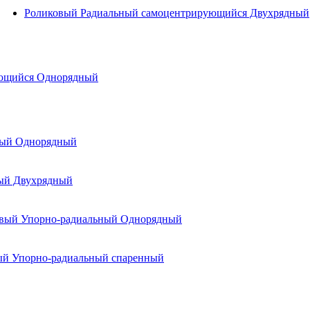
Роликовый Радиальный самоцентрирующийся Двухрядный
ующийся Однорядный
ый Однорядный
ый Двухрядный
вый Упорно-радиальный Однорядный
й Упорно-радиальный спаренный