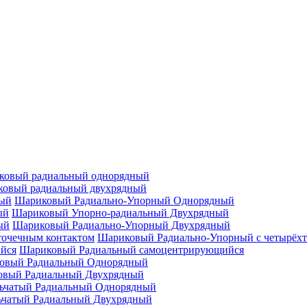
ковый радиальный однорядный
овый радиальный двухрядный
Шариковый Радиально-Упорный Однорядный
Шариковый Упорно-радиальный Двухрядный
Шариковый Радиально-Упорный Двухрядный
Шариковый Радиально-Упорный с четырёхт
Шариковый Радиальный самоцентрирующийся
овый Радиальный Однорядный
овый Радиальный Двухрядный
ьчатый Радиальный Однорядный
ьчатый Радиальный Двухрядный